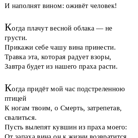
И наполнят вином: оживёт человек!
К
огда плачут весной облака — не
грусти.
Прикажи себе чашу вина принести.
Травка эта, которая радует взоры,
Завтра будет из нашего праха расти.
К
огда придёт мой час подстреленною
птицей
К ногам твоим, о Смерть, затрепетав,
свалиться.
Пусть вылепят кувшин из праха моего:
От запаха вина он к жизни возвратится.