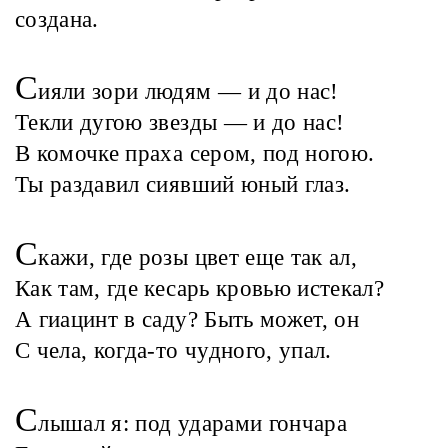
создана.
С
ияли зори людям — и до нас!
Текли дугою звезды — и до нас!
В комочке праха сером, под ногою.
Ты раздавил сиявший юный глаз.
С
кажи, где розы цвет еще так ал,
Как там, где кесарь кровью истекал?
А гиацинт в саду? Быть может, он
С чела, когда-то чудного, упал.
С
лышал я: под ударами гончара