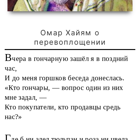
Омар Хайям о
перевоплощении
В
чера в гончарную зашёл я в поздний
час,
И до меня горшков беседа донеслась.
«Кто гончары, — вопрос один из них
мне задал, —
Кто покупатели, кто продавцы средь
нас?»
Г
де б ни алел тюльпан и роза ни цвела,