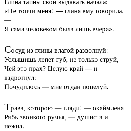
Глина тайны свои выдавать начала:
«Не топчи меня! — глина ему говорила.
—
Я сама человеком была лишь вчера».
С
осуд из глины влагой разволнуй:
Услышишь лепет губ, не только струй,
Чей это прах? Целую край — и
вздрогнул:
Почудилось — мне отдан поцелуй.
Т
рава, которою — гляди! — окаймлена
Рябь звонкого ручья, — душиста и
нежна.