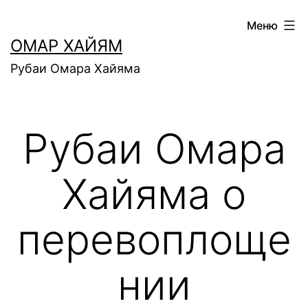
Перейти
Меню
к
ОМАР ХАЙЯМ
содержимому
Рубаи Омара Хайяма
Рубаи Омара
Хайяма о
перевоплоще
нии