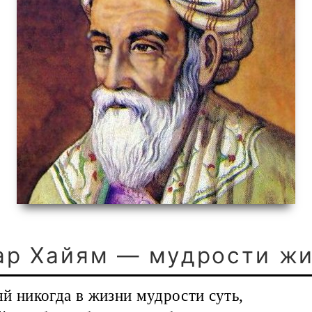
р Хайям — мудрости ж
яй никогда в жизни мудрости суть,