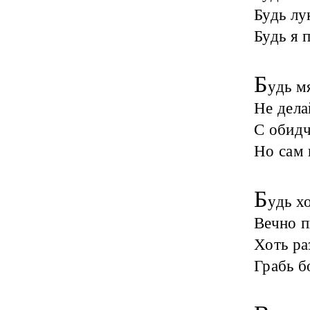
Будь лу
Будь я 
Б
удь м
Не дела
С обидч
Но сам 
Б
удь х
Вечно п
Хоть ра
Грабь б