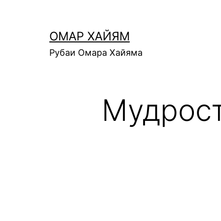
Перейти
к
ОМАР ХАЙЯМ
содержимому
Рубаи Омара Хайяма
Мудрост