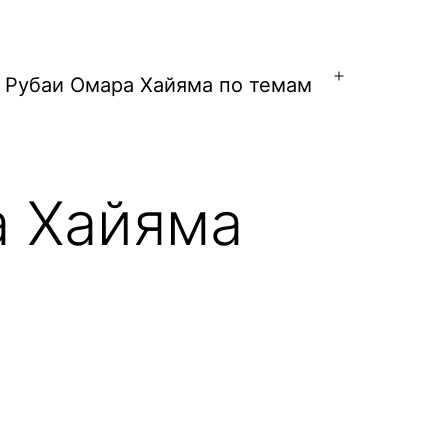
Рубаи Омара Хайяма по темам
Открыть
меню
а Хайяма