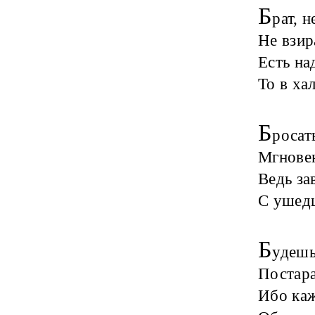
Б
рат, 
Не взир
Есть на
То в ха
Б
росат
Мгновен
Ведь за
С ушедш
Б
удешь
Постара
Ибо каж