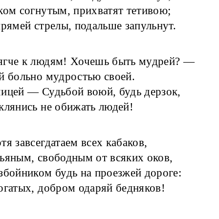
ком согнутым, прихватят тетивою;
прямей стрелы, подальше запульнут.
ягче к людям! Хочешь быть мудрей? —
й больно мудростью своей.
ицей — Судьбой воюй, будь дерзок,
клянись не обижать людей!
отя завсегдатаем всех кабаков,
ьяным, свободным от всяких оков,
збойником будь на проезжей дороге:
огатых, добром одаряй бедняков!