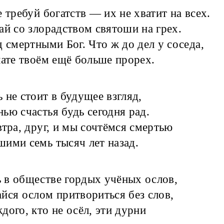
не требуй богатств — их не хватит на всех.
ай со злорадством святоши на грех.
д смертными Бог. Что ж до дел у соседа,
лате твоём ещё больше прорех.
ь не стоит в будущее взгляд,
ью счастья будь сегодня рад.
втра, друг, и мы сочтёмся смертью
ими семь тысяч лет назад.
 в обществе гордых учёных ослов,
йся ослом притвориться без слов,
дого, кто не осёл, эти дурни