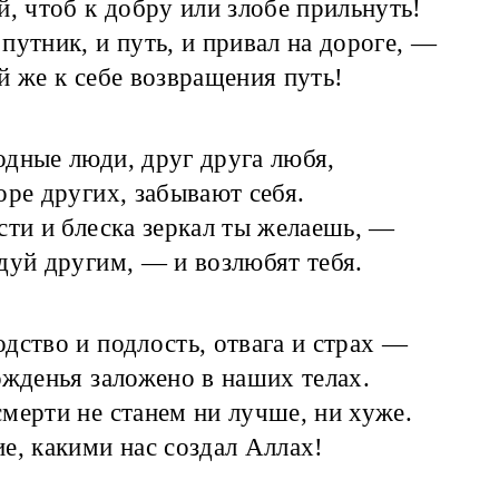
й, чтоб к добру или злобе прильнуть!
путник, и путь, и привал на дороге, —
й же к себе возвращения путь!
одные люди, друг друга любя,
оре других, забывают себя.
сти и блеска зеркал ты желаешь, —
дуй другим, — и возлюбят тебя.
одство и подлость, отвага и страх —
ожденья заложено в наших телах.
мерти не станем ни лучше, ни хуже.
е, какими нас создал Аллах!