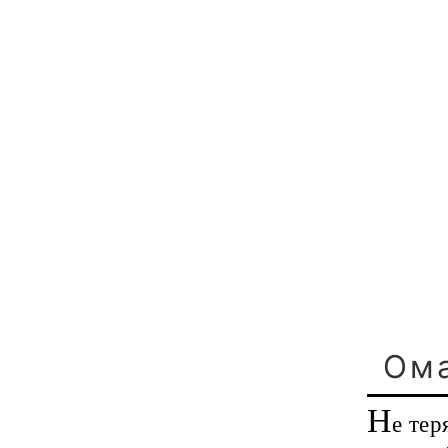
Ома
Н
е тер