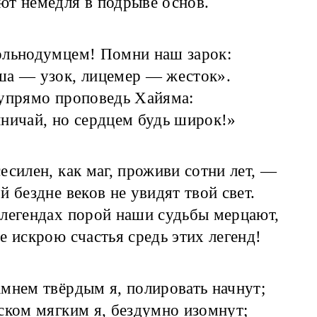
т немедля в подрыве основ.
ольнодумцем! Помни наш зарок:
ша — узок, лицемер — жесток».
упрямо проповедь Хайяма:
ничай, но сердцем будь широк!»
сесилен, как маг, проживи сотни лет, —
й бездне веков не увидят твой свет.
легендах порой наши судьбы мерцают,
е искрою счастья средь этих легенд!
амнем твёрдым я, полировать начнут;
ском мягким я, бездумно изомнут;