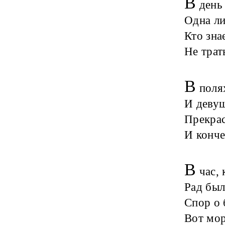
В
день 
Одна ли
Кто зна
Не трат
В
полях
И девуш
Прекрас
И конче
В
час, 
Рад был
Спор о 
Вот мор