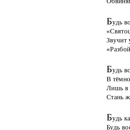
Обвиняю
Б
удь в
«Свято
Звучит 
«Разбой
Б
удь в
В тёмно
Лишь в 
Стань ж
Б
удь к
Будь во