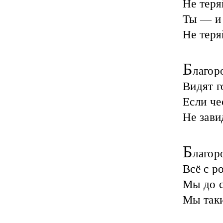
Не теря
Ты — и 
Не теря
Б
лагор
Видят г
Если че
Не зави
Б
лагор
Всё с р
Мы до с
Мы таки