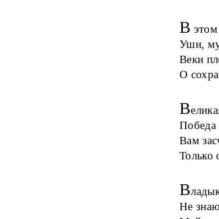
В
этом 
Уши, му
Веки пл
О сохра
В
елика
Победа 
Вам зас
Только 
В
ладык
Не знаю